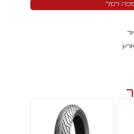
פה לסל
וד
ארץ
ך