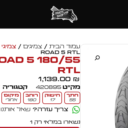
עמוד הבית
/
צמיגים
/
צמיגי 
ROAD 5 RTL
) ROAD 5
RTL
1,139.00
₪
מק״ט
420895
קטגוריה
צ
חתך
חישוק
רוחב
מיקום
55
17
180
אחורי
צריך עזרה?
שאל אותנו
נשארו במלאי רק 1