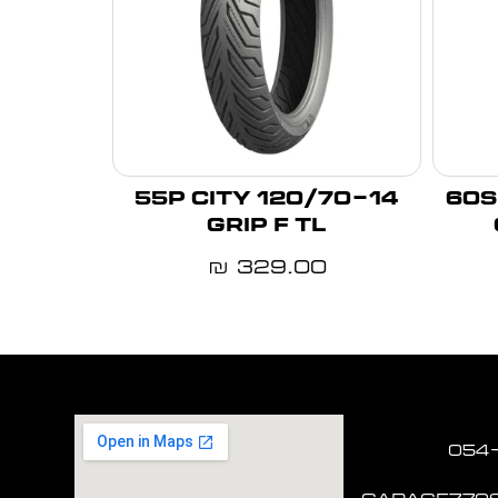
120/70-14 55P CITY
130/60-
GRIP F TL
329.00
₪