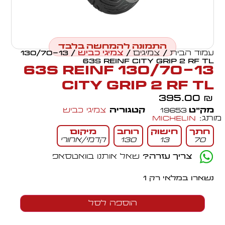
התמונה להמחשה בלבד
עמוד הבית
/
צמיגים
/
צמיגי כביש
/ 130/70-13
63S REINF CITY GRIP 2 RF TL
130/70-13 63S REINF
CITY GRIP 2 RF TL
395.00
₪
מק״ט
19653
קטגוריה
צמיגי כביש
מותג:
Michelin
חתך
חישוק
רוחב
מיקום
70
13
130
קדמי/אחורי
צריך עזרה?
שאל אותנו בוואטסאפ
נשארו במלאי רק 1
הוספה לסל