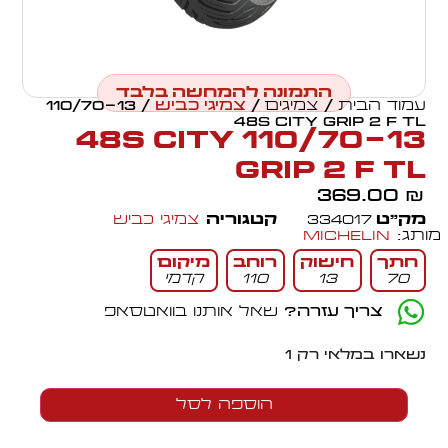
התמונה להמחשה בלבד
עמוד הבית
/
צמיגים
/
צמיגי כביש
/ 110/70-13
48S CITY GRIP 2 F TL
110/70-13 48S CITY
GRIP 2 F TL
369.00
₪
מק״ט
334017
קטגוריה
צמיגי כביש
מותג:
Michelin
חתך
חישוק
רוחב
מיקום
70
13
110
קדמי
צריך עזרה?
שאל אותנו בוואטסאפ
נשארו במלאי רק 1
הוספה לסל