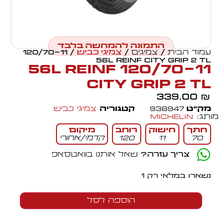
התמונה להמחשה בלבד
עמוד הבית
/
צמיגים
/
צמיגי כביש
/ 120/70-11
56L REINF CITY GRIP 2 TL
120/70-11 56L REINF
CITY GRIP 2 TL
339.00
₪
מק״ט
938947
קטגוריה
צמיגי כביש
מותג:
Michelin
חתך
חישוק
רוחב
מיקום
70
11
120
קדמי/אחורי
צריך עזרה?
שאל אותנו בוואטסאפ
נשארו במלאי רק 1
הוספה לסל