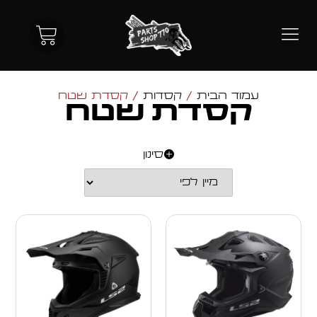
עמוד הבית
/
קסדות
/ קסדת שטח
קסדת שטח
סינון