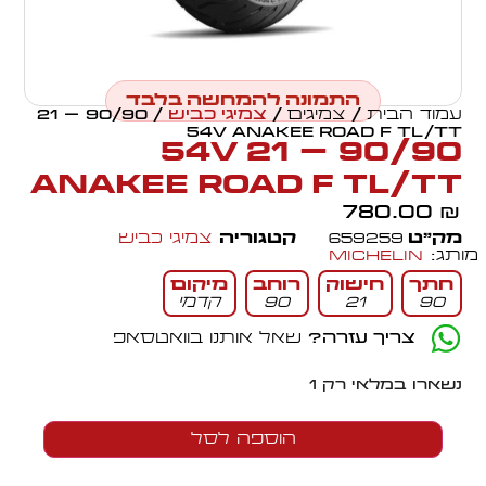
התמונה להמחשה בלבד
עמוד הבית
/
צמיגים
/
צמיגי כביש
/ 90/90 – 21
54V ANAKEE ROAD F TL/TT
90/90 – 21 54V
ANAKEE ROAD F TL/TT
780.00
₪
מק״ט
659259
קטגוריה
צמיגי כביש
מותג:
Michelin
חתך
חישוק
רוחב
מיקום
90
21
90
קדמי
צריך עזרה?
שאל אותנו בוואטסאפ
נשארו במלאי רק 1
הוספה לסל