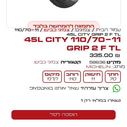
התמונה להמחשה בלבד
עמוד הבית
/
צמיגים
/
צמיגי כביש
/ 110/70-11
45L CITY GRIP 2 F TL
110/70-11 45L CITY
GRIP 2 F TL
335.00
₪
מק״ט
58636
קטגוריה
צמיגי כביש
מותג:
Michelin
חתך
חישוק
רוחב
מיקום
70
11
110
קדמי
צריך עזרה?
שאל אותנו בוואטסאפ
נשארו במלאי רק 1
הוספה לסל