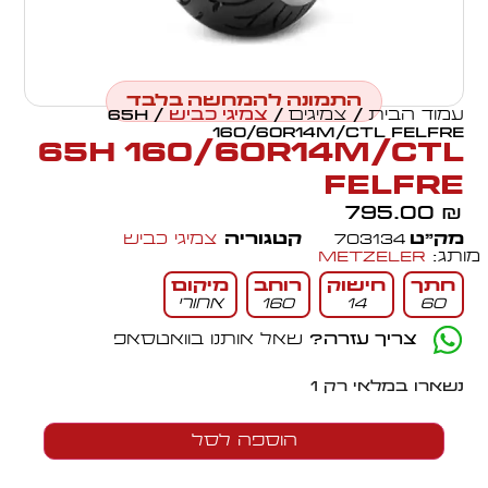
התמונה להמחשה בלבד
עמוד הבית
/
צמיגים
/
צמיגי כביש
/ 65H
160/60R14M/CTL FELFRE
65H 160/60R14M/CTL
FELFRE
795.00
₪
מק״ט
703134
קטגוריה
צמיגי כביש
מותג:
Metzeler
חתך
חישוק
רוחב
מיקום
60
14
160
אחורי
צריך עזרה?
שאל אותנו בוואטסאפ
נשארו במלאי רק 1
הוספה לסל