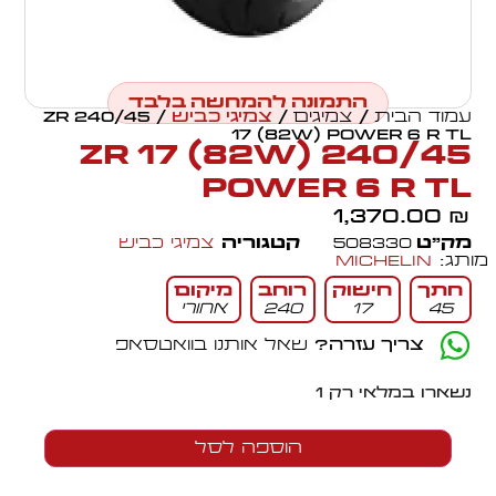
התמונה להמחשה בלבד
עמוד הבית
/
צמיגים
/
צמיגי כביש
/ 240/45 ZR
17 (82W) POWER 6 R TL
240/45 ZR 17 (82W)
POWER 6 R TL
1,370.00
₪
מק״ט
508330
קטגוריה
צמיגי כביש
מותג:
Michelin
חתך
חישוק
רוחב
מיקום
45
17
240
אחורי
צריך עזרה?
שאל אותנו בוואטסאפ
נשארו במלאי רק 1
הוספה לסל