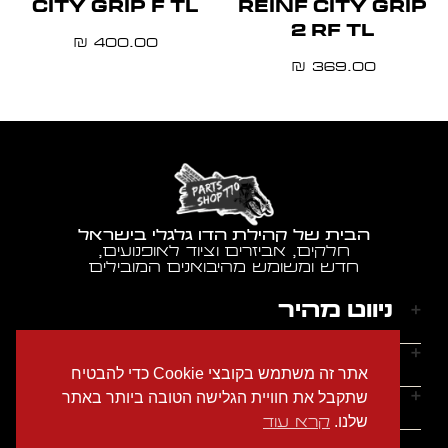
CITY GRIP F TL
REINF CITY GRIP
2 RF TL
400.00
₪
369.00
₪
הבית של קהילת הדו גלגלי בישראל
חלקים, אביזרים וציוד לאופנועים,
חדש ומשומש מהיבואנים המובילים
ניווט מהיר
דף הבית
שעות הפעילות
אתר זה משתמש בקובצי Cookie כדי להבטיח
אודותינו
ראשון - חמישי: 9:00-18:00
יצירת קשר
שתקבל את חוויית הגלישה הטובה ביותר באתר
הצהרת נגישות
שישי: 9:00-14:00
שלנו.
קרא עוד
מדיניות הפרטיות
טלפון: 054-2274686
שבת: סגור