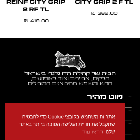
REINF CITY GRIP
CITY GRIP 2 F TL
2 RF TL
369.00
₪
419.00
₪
הבית של קהילת הדו גלגלי בישראל
חלקים, אביזרים וציוד לאופנועים,
חדש ומשומש מהיבואנים המובילים
ניווט מהיר
דף הבית
שעות הפעילות
אתר זה משתמש בקובצי Cookie כדי להבטיח
אודותינו
ראשון - חמישי: 9:00-18:00
יצירת קשר
שתקבל את חוויית הגלישה הטובה ביותר באתר
הצהרת נגישות
שישי: 9:00-14:00
שלנו.
קרא עוד
מדיניות הפרטיות
טלפון: 054-2274686
שבת: סגור