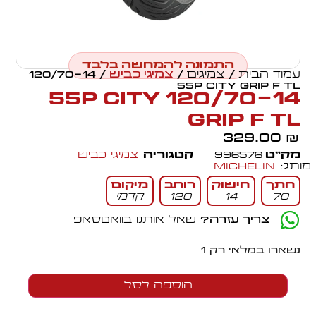
התמונה להמחשה בלבד
עמוד הבית
/
צמיגים
/
צמיגי כביש
/ 120/70-14
55P CITY GRIP F TL
120/70-14 55P CITY
GRIP F TL
329.00
₪
מק״ט
996576
קטגוריה
צמיגי כביש
מותג:
Michelin
חתך
חישוק
רוחב
מיקום
70
14
120
קדמי
צריך עזרה?
שאל אותנו בוואטסאפ
נשארו במלאי רק 1
הוספה לסל