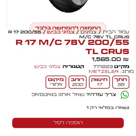
התמונה להמחשה בלבד
עמוד הבית
/
צמיגים
/
צמיגי כביש
/ 200/55 R 17
M/C 78V TL CRUS
200/55 R 17 M/C 78V
TL CRUS
1,565.00
₪
מק״ט
771223
קטגוריה
צמיגי כביש
מותג:
Metzeler
חתך
חישוק
רוחב
מיקום
55
17
200
אחורי
צריך עזרה?
שאל אותנו בוואטסאפ
נשארו במלאי רק 1
הוספה לסל