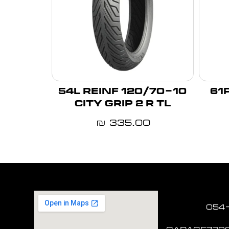
120/70-10 54L REINF
120/70
CITY GRIP 2 R TL
335.00
₪