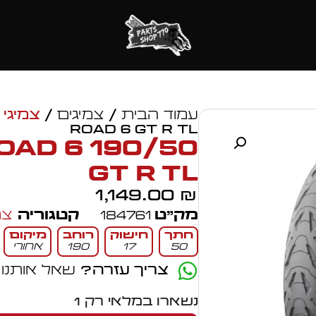
עמוד הבית
/
צמיגים
/
צמיגי 
ROAD 6 GT R TL
) ROAD 6
GT R TL
1,149.00
₪
מק״ט
184761
קטגוריה
צמ
חתך
חישוק
רוחב
מיקום
50
17
190
אחורי
צריך עזרה?
שאל אותנו
נשארו במלאי רק 1