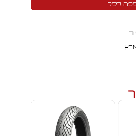
פה לסל
וד
ארץ
ך