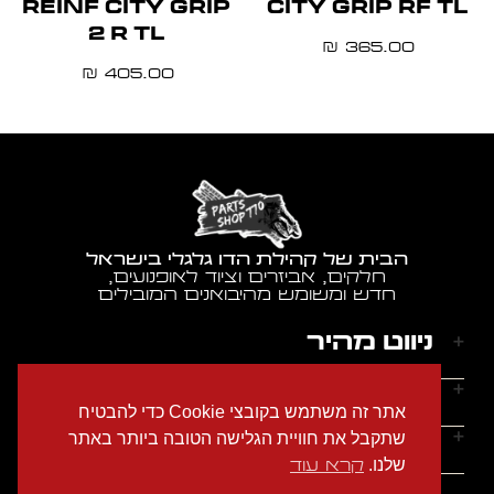
REINF CITY GRIP
CITY GRIP RF TL
2 R TL
365.00
₪
405.00
₪
הבית של קהילת הדו גלגלי בישראל
חלקים, אביזרים וציוד לאופנועים,
חדש ומשומש מהיבואנים המובילים
ניווט מהיר
דף הבית
שעות הפעילות
אתר זה משתמש בקובצי Cookie כדי להבטיח
אודותינו
ראשון - חמישי: 9:00-18:00
יצירת קשר
שתקבל את חוויית הגלישה הטובה ביותר באתר
הצהרת נגישות
שישי: 9:00-14:00
שלנו.
קרא עוד
מדיניות הפרטיות
טלפון: 054-2274686
שבת: סגור