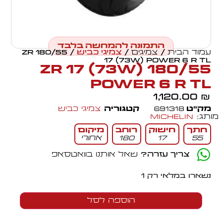
התמונה להמחשה בלבד
עמוד הבית
/
צמיגים
/
צמיגי כביש
/ 180/55 ZR
17 (73W) POWER 6 R TL
180/55 ZR 17 (73W)
POWER 6 R TL
1,120.00
₪
מק״ט
691318
קטגוריה
צמיגי כביש
מותג:
Michelin
חתך
חישוק
רוחב
מיקום
55
17
180
אחורי
צריך עזרה?
שאל אותנו בוואטסאפ
נשארו במלאי רק 1
הוספה לסל