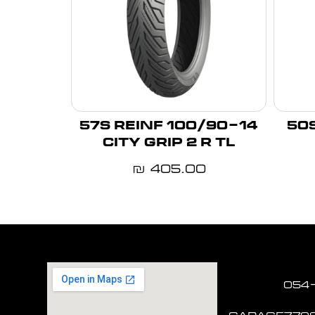
100/90-14 57S REINF
100/80
CITY GRIP 2 R TL
405.00
₪