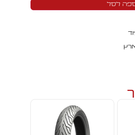
פה לסל
וד
ארץ
ך