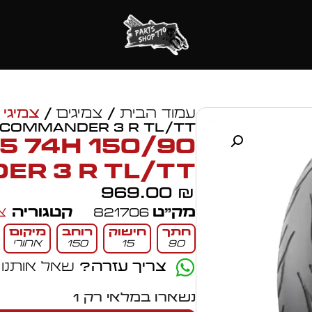
עמוד הבית
/
צמיגים
/
צמיגי 
COMMANDER 3 R TL/TT
90 B15 74H
R 3 R TL/TT
969.00
₪
מק״ט
821706
קטגוריה
צ
חתך
חישוק
רוחב
מיקום
90
15
150
אחורי
צריך עזרה?
שאל אותנו
נשארו במלאי רק 1