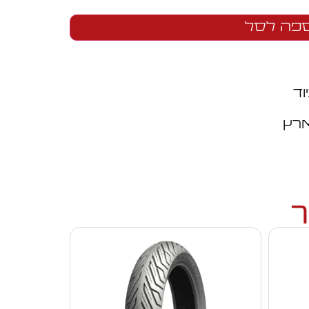
פה לסל
וד
ארץ
ך