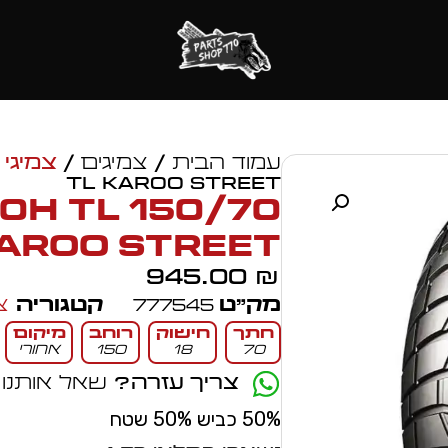
עמוד הבית
/
צמיגים
/
צמיגי 
TL KAROO STREET
C 70H TL
AROO STREET
945.00
₪
מק״ט
777545
קטגוריה
צ
חתך
חישוק
רוחב
מיקום
70
18
150
אחורי
צריך עזרה?
שאל אותנו
50% כביש 50% שטח