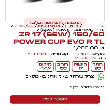
התמונה להמחשה בלבד
עמוד הבית
/
צמיגים
/
צמיגי כביש
/ 150/60 ZR
17 (66W) POWER CUP EVO R TL
150/60 ZR 17 (66W)
POWER CUP EVO R TL
1,200.00
₪
מק״ט
981679
קטגוריה
צמיגי כביש
מותג:
Michelin
חתך
חישוק
רוחב
מיקום
60
17
150
אחורי
צריך עזרה?
שאל אותנו בוואטסאפ
נשארו במלאי רק 1
הוספה לסל