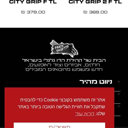
CITY GRIP F TL
CITY GRIP 2 F TL
379.00
369.00
₪
₪
הבית של קהילת הדו גלגלי בישראל
חלקים, אביזרים וציוד לאופנועים,
חדש ומשומש מהיבואנים המובילים
ניווט מהיר
דף הבית
שעות הפעילות
אתר זה משתמש בקובצי Cookie כדי להבטיח
אודותינו
ראשון - חמישי: 9:00-18:00
יצירת קשר
שתקבל את חוויית הגלישה הטובה ביותר באתר
הצהרת נגישות
שישי: 9:00-14:00
שלנו.
קרא עוד
מדיניות הפרטיות
טלפון: 054-2274686
שבת: סגור
תקנון האתר
אימייל: garage770sh@gmail.com
מאשר/ת