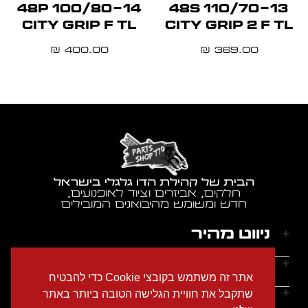
100/80-14 48P
110/70-13 48S
CITY GRIP F TL
CITY GRIP 2 F TL
400.00
369.00
₪
₪
הבית של קהילת הדו גלגלי בישראל
חלקים, אביזרים וציוד לאופנועים,
חדש ומשומש מהיבואנים המובילים
ניווט מהיר
דף הבית
שעות הפעילות
אתר זה משתמש בקובצי Cookie כדי להבטיח
אודותינו
ראשון - חמישי: 9:00-18:00
יצירת קשר
שתקבל את חוויית הגלישה הטובה ביותר באתר
הצהרת נגישות