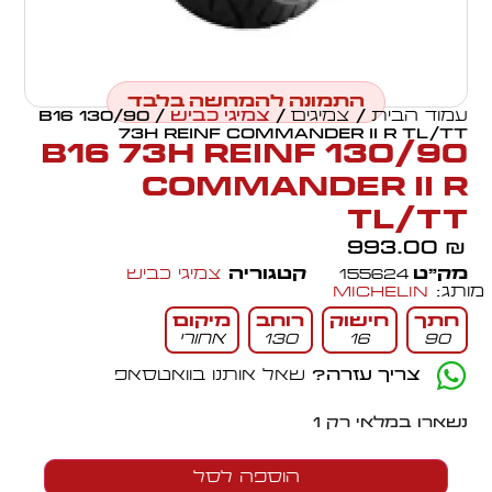
התמונה להמחשה בלבד
עמוד הבית
/
צמיגים
/
צמיגי כביש
/ 130/90 B16
73H REINF COMMANDER II R TL/TT
130/90 B16 73H REINF
COMMANDER II R
TL/TT
993.00
₪
מק״ט
155624
קטגוריה
צמיגי כביש
מותג:
Michelin
חתך
חישוק
רוחב
מיקום
90
16
130
אחורי
צריך עזרה?
שאל אותנו בוואטסאפ
נשארו במלאי רק 1
הוספה לסל