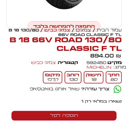
התמונה להמחשה בלבד
עמוד הבית
/
צמיגים
/
צמיגי כביש
/ 130/80 B 18
66V ROAD CLASSIC F TL
130/80 B 18 66V ROAD
CLASSIC F TL
894.00
₪
מק״ט
592450
קטגוריה
צמיגי כביש
מותג:
Michelin
חתך
חישוק
רוחב
מיקום
80
18
130
קדמי
צריך עזרה?
שאל אותנו בוואטסאפ
נשארו במלאי רק 1
הוספה לסל