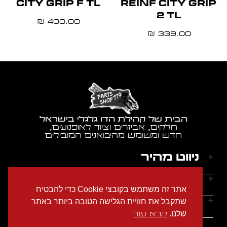
CITY GRIP F TL
REINF CITY GRIP
2 TL
400.00
₪
339.00
₪
הבית של קהילת הדו גלגלי בישראל
חלקים, אביזרים וציוד לאופנועים,
חדש ומשומש מהיבואנים המובילים
ניווט מהיר
דף הבית
שעות הפעילות
אתר זה משתמש בקובצי Cookie כדי להבטיח
אודותינו
ראשון - חמישי: 9:00-18:00
יצירת קשר
שתקבל את חוויית הגלישה הטובה ביותר באתר
הצהרת נגישות
שישי: 9:00-14:00
שלנו.
קרא עוד
מדיניות הפרטיות
טלפון: 054-2274686
שבת: סגור