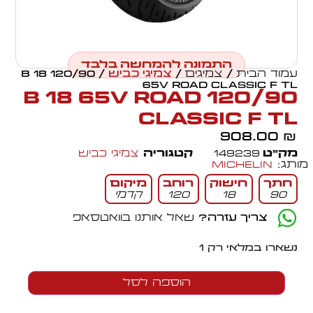
התמונה להמחשה בלבד
עמוד הבית
/
צמיגים
/
צמיגי כביש
/ 120/90 B 18
65V ROAD CLASSIC F TL
120/90 B 18 65V ROAD
CLASSIC F TL
908.00
₪
מק״ט
149239
קטגוריה
צמיגי כביש
מותג:
Michelin
חתך
חישוק
רוחב
מיקום
90
18
120
קדמי
צריך עזרה?
שאל אותנו בוואטסאפ
נשארו במלאי רק 1
הוספה לסל