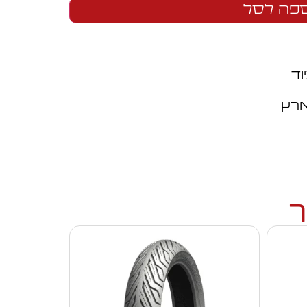
פה לסל
וד
ארץ
ך