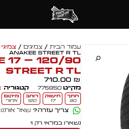
עמוד הבית
/
צמיגים
/
צמיגי 
ANAKEE STREET R TL
EE
STREET R TL
710.00
₪
מק״ט
775950
קטגוריה
צ
חתך
חישוק
רוחב
מיקום
90
17
120
אחורי
צריך עזרה?
שאל אותנו
נשארו במלאי רק 1