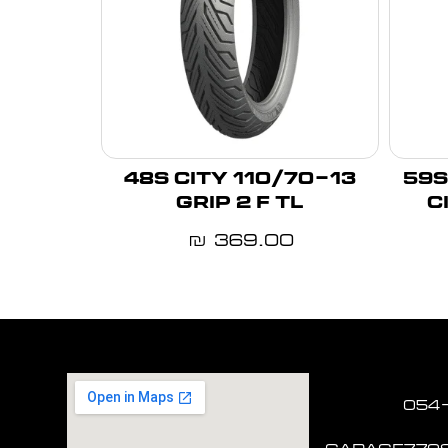
110/70-13 48S CITY
110/80-
GRIP 2 F TL
C
369.00
₪