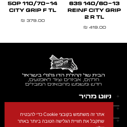
110/70-14 50P
140/60-13 63S
CITY GRIP F TL
REINF CITY GRIP
2 R TL
379.00
₪
419.00
₪
הבית של קהילת הדו גלגלי בישראל
חלקים, אביזרים וציוד לאופנועים,
חדש ומשומש מהיבואנים המובילים
ניווט מהיר
דף הבית
שעות הפעילות
אתר זה משתמש בקובצי Cookie כדי להבטיח
אודותינו
ראשון - חמישי: 9:00-18:00
יצירת קשר
שתקבל את חוויית הגלישה הטובה ביותר באתר
הצהרת נגישות