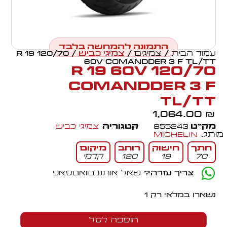
התמונה להמחשה בלבד
עמוד הבית
/
צמיגים
/
צמיגי כביש
/ 120/70 R 19
60V COMANDDER 3 F TL/TT
120/70 R 19 60V
COMANDDER 3 F
TL/TT
1,064.00
₪
מק״ט
855243
קטגוריה
צמיגי כביש
מותג:
Michelin
חתך
חישוק
רוחב
מיקום
70
19
120
קדמי
צריך עזרה?
שאל אותנו בוואטסאפ
נשארו במלאי רק 1
הוספה לסל