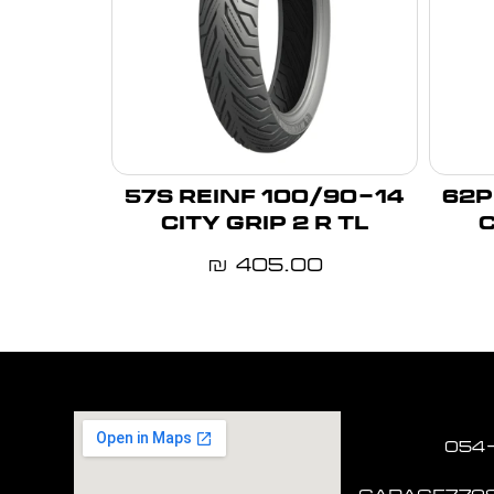
100/90-14 57S REINF
130/70-
CITY GRIP 2 R TL
C
405.00
₪