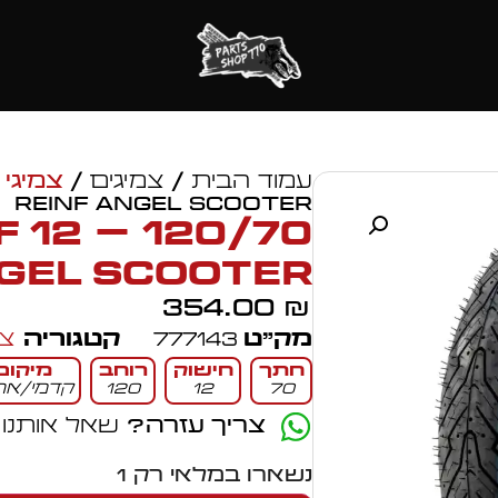
עמוד הבית
/
צמיגים
/
צמיגי 
Reinf ANGEL SCOOTER
nf
GEL SCOOTER
354.00
₪
מק״ט
777143
קטגוריה
צמ
חתך
חישוק
רוחב
מיקום
70
12
120
קדמי/אחו
צריך עזרה?
שאל אותנו
נשארו במלאי רק 1