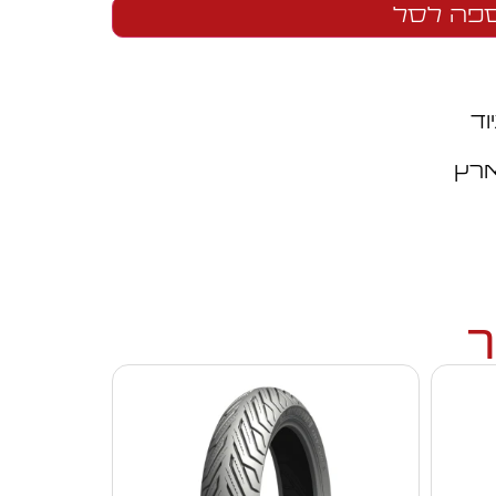
פה לסל
וד
ארץ
ך