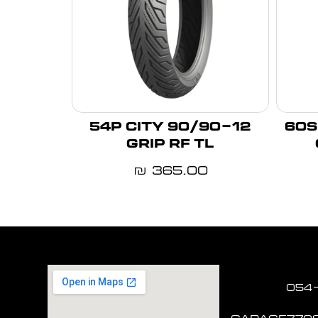
90/90-12 54P CITY
130/60-
GRIP RF TL
365.00
₪