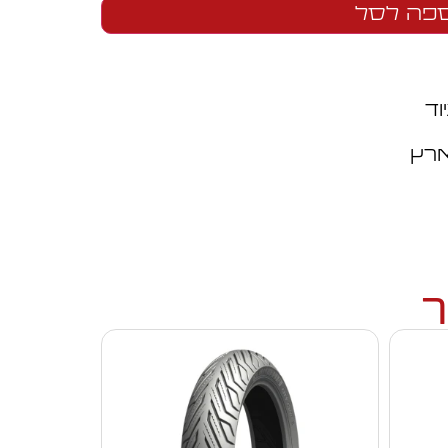
פה לסל
וד
ארץ
ך