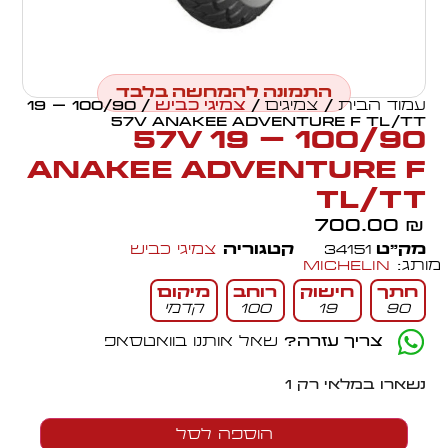
התמונה להמחשה בלבד
עמוד הבית
/
צמיגים
/
צמיגי כביש
/ 100/90 – 19
57V ANAKEE ADVENTURE F TL/TT
100/90 – 19 57V
ANAKEE ADVENTURE F
TL/TT
700.00
₪
מק״ט
34151
קטגוריה
צמיגי כביש
מותג:
Michelin
חתך
חישוק
רוחב
מיקום
90
19
100
קדמי
צריך עזרה?
שאל אותנו בוואטסאפ
נשארו במלאי רק 1
הוספה לסל