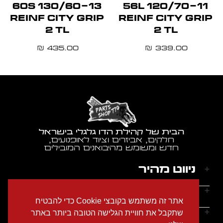
130/60-13 60S
120/70-11 56L
REINF CITY GRIP
REINF CITY GRIP
2 TL
2 TL
435.00
339.00
₪
₪
הבית של קהילת הדו גלגלי בישראל
חלקים, אביזרים וציוד לאופנועים,
חדש ומשומש מהיבואנים המובילים
ניווט מהיר
דף הבית
שעות הפעילות
אתר זה משתמש בקובצי Cookie כדי להבטיח
אודותינו
ראשון - חמישי: 9:00-18:00
יצירת קשר
שתקבל את חוויית הגלישה הטובה ביותר באתר
הצהרת נגישות