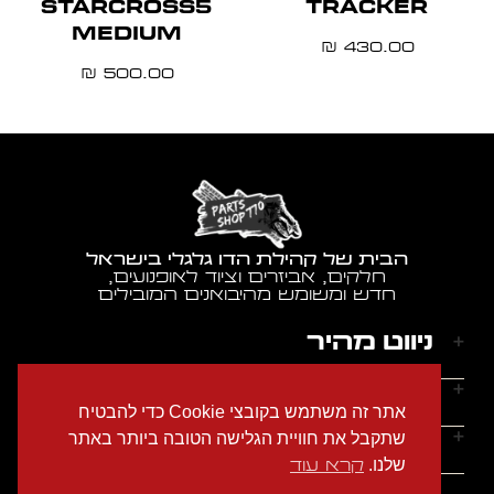
STARCROSS5
TRACKER
MEDIUM
430.00
₪
500.00
₪
הבית של קהילת הדו גלגלי בישראל
חלקים, אביזרים וציוד לאופנועים,
חדש ומשומש מהיבואנים המובילים
ניווט מהיר
דף הבית
שעות הפעילות
אתר זה משתמש בקובצי Cookie כדי להבטיח
אודותינו
ראשון - חמישי: 9:00-18:00
יצירת קשר
שתקבל את חוויית הגלישה הטובה ביותר באתר
הצהרת נגישות
שישי: 9:00-14:00
שלנו.
קרא עוד
מדיניות הפרטיות
טלפון: 054-2274686
שבת: סגור