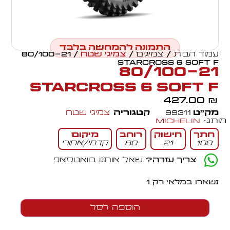
התמונה להמחשה בלבד
עמוד הבית
/
צמיגים
/
צמיגי שטח
/ 80/100-21
STARCROSS 6 SOFT F
80/100-21
STARCROSS 6 SOFT F
427.00
₪
מק״ט
99311
קטגוריה
צמיגי שטח
מותג:
Michelin
חתך
חישוק
רוחב
מיקום
100
21
80
קדמי/אחורי
צריך עזרה?
שאל אותנו בוואטסאפ
נשארו במלאי רק 1
הוספה לסל