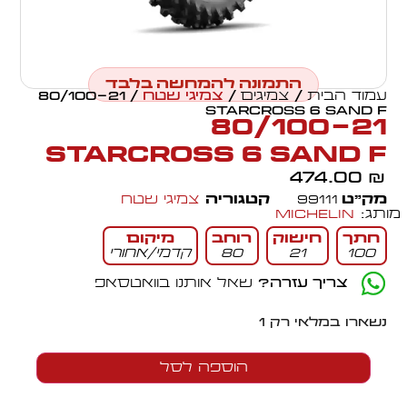
התמונה להמחשה בלבד
עמוד הבית
/
צמיגים
/
צמיגי שטח
/ 80/100-21
STARCROSS 6 SAND F
80/100-21
STARCROSS 6 SAND F
474.00
₪
מק״ט
99111
קטגוריה
צמיגי שטח
מותג:
Michelin
חתך
חישוק
רוחב
מיקום
100
21
80
קדמי/אחורי
צריך עזרה?
שאל אותנו בוואטסאפ
נשארו במלאי רק 1
הוספה לסל