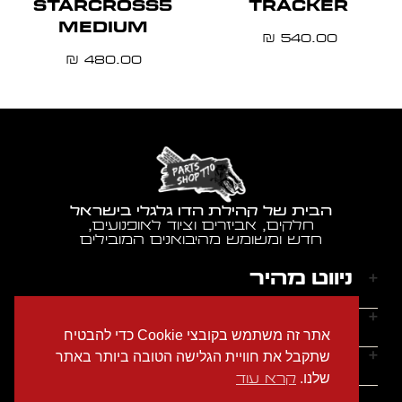
STARCROSS5
TRACKER
MEDIUM
540.00
₪
480.00
₪
הבית של קהילת הדו גלגלי בישראל
חלקים, אביזרים וציוד לאופנועים,
חדש ומשומש מהיבואנים המובילים
ניווט מהיר
דף הבית
שעות הפעילות
אתר זה משתמש בקובצי Cookie כדי להבטיח
אודותינו
ראשון - חמישי: 9:00-18:00
יצירת קשר
שתקבל את חוויית הגלישה הטובה ביותר באתר
הצהרת נגישות
שישי: 9:00-14:00
שלנו.
קרא עוד
מדיניות הפרטיות
טלפון: 054-2274686
שבת: סגור