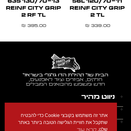
130/70-13 63S
120/70-11 56L
REINF CITY GRIP
REINF CITY GRIP
2 RF TL
2 TL
395.00
339.00
₪
₪
הבית של קהילת הדו גלגלי בישראל
חלקים, אביזרים וציוד לאופנועים,
חדש ומשומש מהיבואנים המובילים
ניווט מהיר
דף הבית
שעות הפעילות
אתר זה משתמש בקובצי Cookie כדי להבטיח
אודותינו
ראשון - חמישי: 9:00-18:00
יצירת קשר
שתקבל את חוויית הגלישה הטובה ביותר באתר
הצהרת נגישות
שישי: 9:00-14:00
שלנו.
קרא עוד
מדיניות הפרטיות