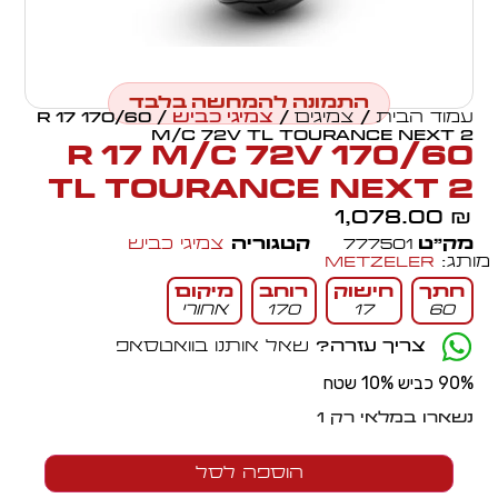
התמונה להמחשה בלבד
עמוד הבית
/
צמיגים
/
צמיגי כביש
/ 170/60 R 17
M/C 72V TL TOURANCE NEXT 2
170/60 R 17 M/C 72V
TL TOURANCE NEXT 2
1,078.00
₪
מק״ט
777501
קטגוריה
צמיגי כביש
מותג:
Metzeler
חתך
חישוק
רוחב
מיקום
60
17
170
אחורי
צריך עזרה?
שאל אותנו בוואטסאפ
90% כביש 10% שטח
נשארו במלאי רק 1
הוספה לסל