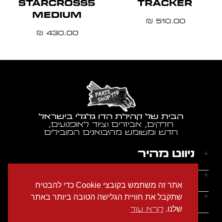
STARCROSS5
TRACKER
MEDIUM
510.00
₪
430.00
₪
הבית של קהילת הדו גלגלי בישראל
חלקים, אביזרים וציוד לאופנועים,
חדש ומשומש מהיבואנים המובילים
ניווט מהיר
דף הבית
שעות הפעילות
אתר זה משתמש בקובצי Cookie כדי להבטיח
אודותינו
ראשון - חמישי: 9:00-18:00
יצירת קשר
שתקבל את חוויית הגלישה הטובה ביותר באתר
הצהרת נגישות
שישי: 9:00-14:00
שלנו.
קרא עוד
מדיניות הפרטיות
טלפון: 054-2274686
שבת: סגור