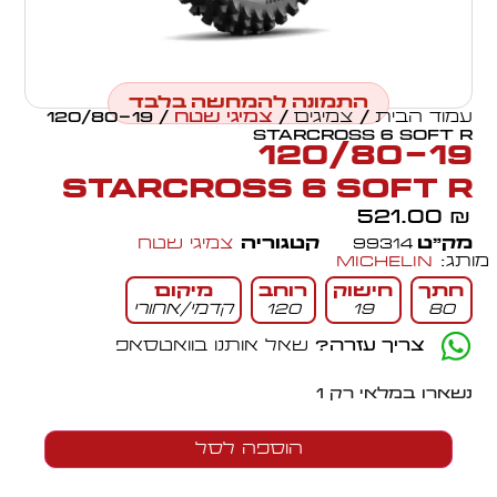
התמונה להמחשה בלבד
עמוד הבית
/
צמיגים
/
צמיגי שטח
/ 120/80-19
STARCROSS 6 SOFT R
120/80-19
STARCROSS 6 SOFT R
521.00
₪
מק״ט
99314
קטגוריה
צמיגי שטח
מותג:
Michelin
חתך
חישוק
רוחב
מיקום
80
19
120
קדמי/אחורי
צריך עזרה?
שאל אותנו בוואטסאפ
נשארו במלאי רק 1
הוספה לסל