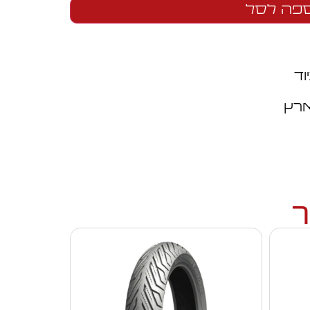
פה לסל
וד
ארץ
ך