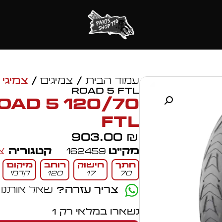
עמוד הבית
/
צמיגים
/
צמיגי 
ROAD 5 FTL
) ROAD 5
FTL
903.00
₪
מק״ט
162459
קטגוריה
צ
חתך
חישוק
רוחב
מיקום
70
17
120
קדמי
צריך עזרה?
שאל אותנו
נשארו במלאי רק 1