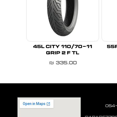
110/70-11 45L CITY
120/70
GRIP 2 F TL
335.00
₪