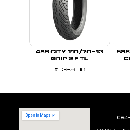
110/70-13 48S CITY
120/70-
GRIP 2 F TL
C
369.00
₪