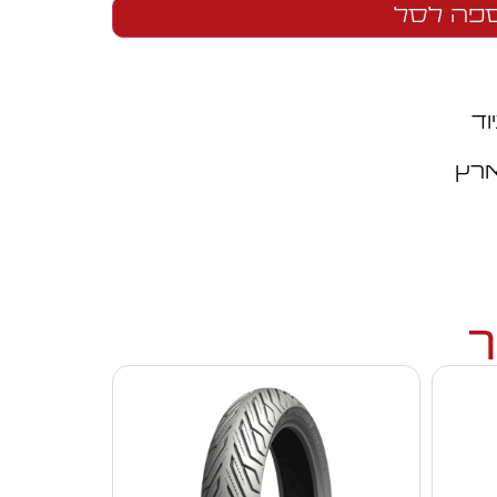
פה לסל
וד
ארץ
ך