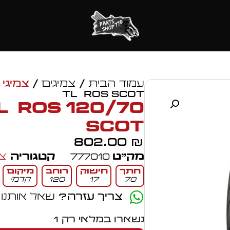
עמוד הבית
/
צמיגים
/
צמיגי 
TL ROS SCOT
H TL ROS
SCOT
802.00
₪
מק״ט
777010
קטגוריה
צמ
חתך
חישוק
רוחב
מיקום
70
17
120
קדמי
צריך עזרה?
שאל אותנו
נשארו במלאי רק 1