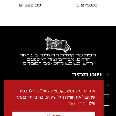
369.00
275.00
₪
₪
הבית של קהילת הדו גלגלי בישראל
חלקים, אביזרים וציוד לאופנועים,
חדש ומשומש מהיבואנים המובילים
ניווט מהיר
דף הבית
שעות הפעילות
אתר זה משתמש בקובצי Cookie כדי להבטיח
אודותינו
ראשון - חמישי: 9:00-18:00
יצירת קשר
שתקבל את חוויית הגלישה הטובה ביותר באתר
הצהרת נגישות
שישי: 9:00-14:00
שלנו.
קרא עוד
מדיניות הפרטיות
טלפון: 054-2274686
שבת: סגור
תקנון האתר
אימייל: garage770sh@gmail.com
מאשר/ת