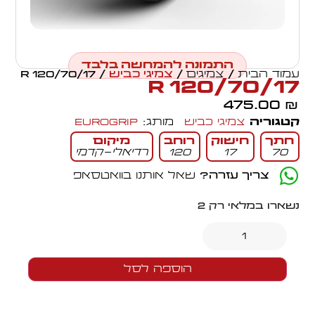
התמונה להמחשה בלבד
עמוד הבית
/
צמיגים
/
צמיגי כביש
/ 120/70/17 R
120/70/17 R
475.00
₪
קטגוריה
צמיגי כביש
מותג:
Eurogrip
חתך
חישוק
רוחב
מיקום
70
17
120
רדיאלי-קדמי
צריך עזרה?
שאל אותנו בוואטסאפ
נשארו במלאי רק 2
הוספה לסל