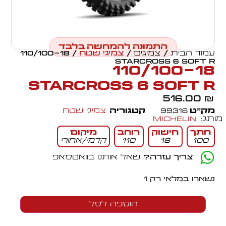
התמונה להמחשה בלבד
עמוד הבית
/
צמיגים
/
צמיגי שטח
/ 110/100-18
STARCROSS 6 SOFT R
110/100-18
STARCROSS 6 SOFT R
516.00
₪
מק״ט
99316
קטגוריה
צמיגי שטח
מותג:
Michelin
חתך
חישוק
רוחב
מיקום
100
18
110
קדמי/אחורי
צריך עזרה?
שאל אותנו בוואטסאפ
נשארו במלאי רק 1
הוספה לסל