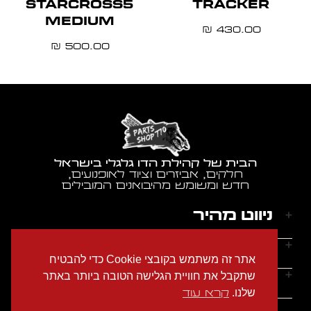
STARCROSS5
TRACKER
MEDIUM
430.00
₪
500.00
₪
הבית של קהילת הדו גלגלי בישראל
חלקים, אביזרים וציוד לאופנועים,
חדש ומשומש מהיבואנים המובילים
ניווט מהיר
דף הבית
שעות הפעילות
אתר זה משתמש בקובצי Cookie כדי להבטיח
אודותינו
ראשון - חמישי: 9:00-18:00
יצירת קשר
שתקבל את חוויית הגלישה הטובה ביותר באתר
הצהרת נגישות
שישי: 9:00-14:00
שלנו.
קרא עוד
מדיניות הפרטיות
טלפון: 054-2274686
שבת: סגור