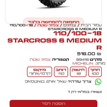
התמונה להמחשה בלבד
עמוד הבית
/
צמיגים
/
צמיגי שטח
/ 110/100-18
STARCROSS 6 MEDIUM R
110/100-18
STARCROSS 6 MEDIUM
R
516.00
₪
מק״ט
99416
קטגוריה
צמיגי שטח
מותג:
Michelin
חתך
חישוק
רוחב
מיקום
100
18
110
קדמי/אחורי
צריך עזרה?
שאל אותנו בוואטסאפ
נשארו במלאי רק 1
הוספה לסל