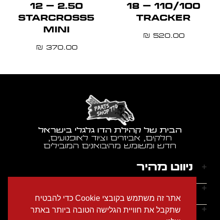
2.50 – 12
110/100 – 18
STARCROSS5
TRACKER
MINI
520.00
₪
370.00
₪
הבית של קהילת הדו גלגלי בישראל
חלקים, אביזרים וציוד לאופנועים,
חדש ומשומש מהיבואנים המובילים
ניווט מהיר
דף הבית
שעות הפעילות
אתר זה משתמש בקובצי Cookie כדי להבטיח
אודותינו
ראשון - חמישי: 9:00-18:00
יצירת קשר
שתקבל את חוויית הגלישה הטובה ביותר באתר
הצהרת נגישות