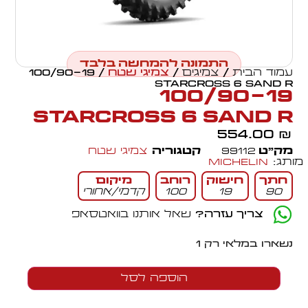
התמונה להמחשה בלבד
עמוד הבית
/
צמיגים
/
צמיגי שטח
/ 100/90-19
STARCROSS 6 SAND R
100/90-19
STARCROSS 6 SAND R
554.00
₪
מק״ט
99112
קטגוריה
צמיגי שטח
מותג:
Michelin
חתך
חישוק
רוחב
מיקום
90
19
100
קדמי/אחורי
צריך עזרה?
שאל אותנו בוואטסאפ
נשארו במלאי רק 1
הוספה לסל