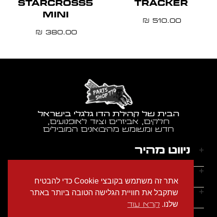
STARCROSS5
TRACKER
MINI
510.00
₪
380.00
₪
הבית של קהילת הדו גלגלי בישראל
חלקים, אביזרים וציוד לאופנועים,
חדש ומשומש מהיבואנים המובילים
ניווט מהיר
דף הבית
שעות הפעילות
אתר זה משתמש בקובצי Cookie כדי להבטיח
אודותינו
ראשון - חמישי: 9:00-18:00
יצירת קשר
שתקבל את חוויית הגלישה הטובה ביותר באתר
הצהרת נגישות
שישי: 9:00-14:00
שלנו.
קרא עוד
מדיניות הפרטיות
טלפון: 054-2274686
שבת: סגור