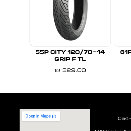
120/70-14 55P CITY
120/70
GRIP F TL
329.00
₪