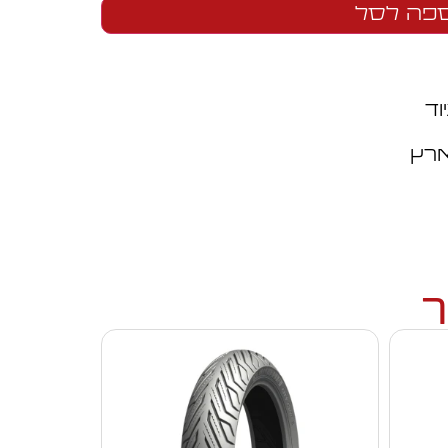
פה לסל
וד
ארץ
ך