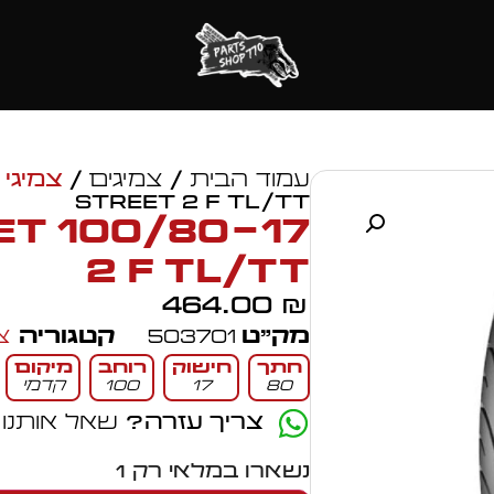
עמוד הבית
/
צמיגים
/
צמיגי 
STREET 2 F TL/TT
EET
2 F TL/TT
464.00
₪
מק״ט
503701
קטגוריה
צ
חתך
חישוק
רוחב
מיקום
80
17
100
קדמי
צריך עזרה?
שאל אותנו
נשארו במלאי רק 1