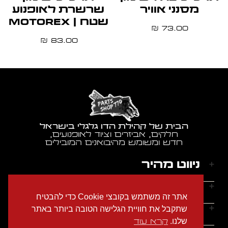
מסנני אוויר
שרשרת לאופנוע
שטח | MOTOREX
73.00
₪
83.00
₪
הבית של קהילת הדו גלגלי בישראל
חלקים, אביזרים וציוד לאופנועים,
חדש ומשומש מהיבואנים המובילים
ניווט מהיר
דף הבית
שעות הפעילות
אתר זה משתמש בקובצי Cookie כדי להבטיח
אודותינו
ראשון - חמישי: 9:00-18:00
יצירת קשר
שתקבל את חוויית הגלישה הטובה ביותר באתר
הצהרת נגישות
שישי: 9:00-14:00
שלנו.
קרא עוד
מדיניות הפרטיות