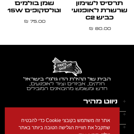
תרסיס לשימון
שמן בולמים
שרשרת לאופנועי
וטלסקופים 15W
כביש C2
75.00
₪
80.00
₪
הבית של קהילת הדו גלגלי בישראל
חלקים, אביזרים וציוד לאופנועים,
חדש ומשומש מהיבואנים המובילים
ניווט מהיר
דף הבית
שעות הפעילות
אתר זה משתמש בקובצי Cookie כדי להבטיח
אודותינו
ראשון - חמישי: 9:00-18:00
יצירת קשר
שתקבל את חוויית הגלישה הטובה ביותר באתר
הצהרת נגישות