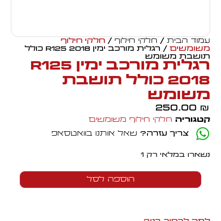
עמוד הבית
/
חלקי חילוף
/
חלקי חילוף
משומשים
/ רגלית מורכב ימין R125 2018 כולל
תושבת משומש
רגלית מורכב ימין R125
2018 כולל תושבת
משומש
250.00
₪
קטגוריה
חלקי חילוף משומשים
צריך עזרה?
שאל אותנו בוואטסאפ
נשארו במלאי רק 1
הוספה לסל