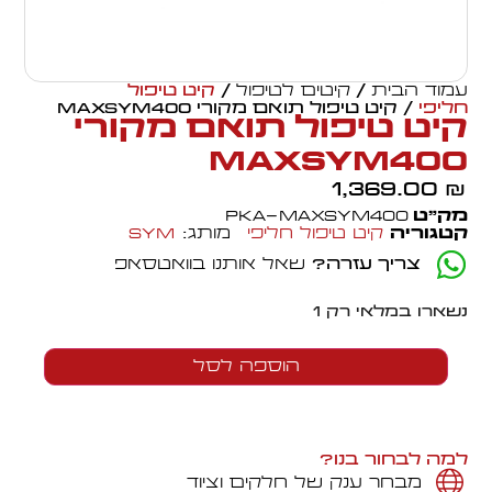
עמוד הבית
/
קיטים לטיפול
/
קיט טיפול
חליפי
/ קיט טיפול תואם מקורי MAXSYM400
קיט טיפול תואם מקורי
MAXSYM400
1,369.00
₪
מק״ט
PKA-MAXSYM400
קטגוריה
קיט טיפול חליפי
מותג:
SYM
צריך עזרה?
שאל אותנו בוואטסאפ
נשארו במלאי רק 1
הוספה לסל
למה לבחור בנו?
מבחר ענק של חלקים וציוד