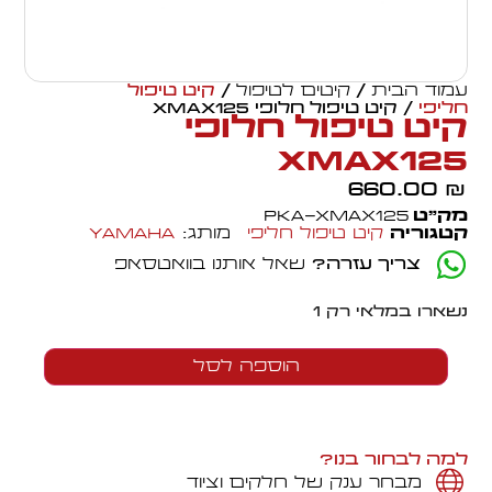
עמוד הבית
/
קיטים לטיפול
/
קיט טיפול
חליפי
/ קיט טיפול חלופי XMAX125
קיט טיפול חלופי
XMAX125
660.00
₪
מק״ט
PKA-XMAX125
קטגוריה
קיט טיפול חליפי
מותג:
Yamaha
צריך עזרה?
שאל אותנו בוואטסאפ
נשארו במלאי רק 1
הוספה לסל
למה לבחור בנו?
מבחר ענק של חלקים וציוד