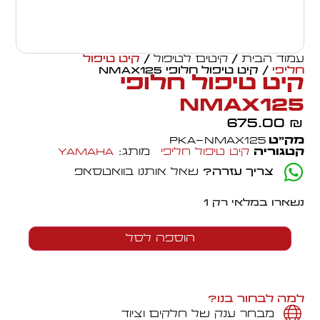
עמוד הבית
/
קיטים לטיפול
/
קיט טיפול
חליפי
/ קיט טיפול חלופי NMAX125
קיט טיפול חלופי
NMAX125
675.00
₪
מק״ט
PKA-NMAX125
קטגוריה
קיט טיפול חליפי
מותג:
Yamaha
צריך עזרה?
שאל אותנו בוואטסאפ
נשארו במלאי רק 1
הוספה לסל
למה לבחור בנו?
מבחר ענק של חלקים וציוד