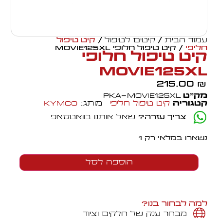
עמוד הבית
/
קיטים לטיפול
/
קיט טיפול
חליפי
/ קיט טיפול חלופי MOVIE125XL
קיט טיפול חלופי
MOVIE125XL
215.00
₪
מק״ט
PKA-MOVIE125XL
קטגוריה
קיט טיפול חליפי
מותג:
Kymco
צריך עזרה?
שאל אותנו בוואטסאפ
נשארו במלאי רק 1
הוספה לסל
למה לבחור בנו?
מבחר ענק של חלקים וציוד