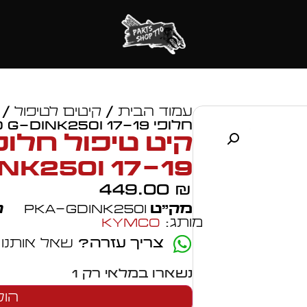
עמוד הבית
/
קיטים לטיפול
/
חלופי KYMCO G-DINK250i 17-19
NK250i 17-19
449.00
₪
מק״ט
PKA-GDINK250i
ק
מותג:
Kymco
צריך עזרה?
שאל אותנו
נשארו במלאי רק 1
הוס