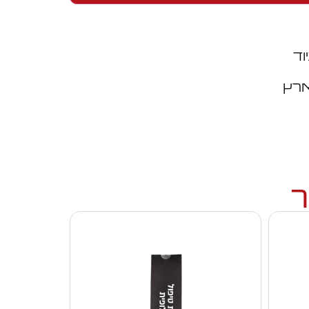
וד
ארץ
ך