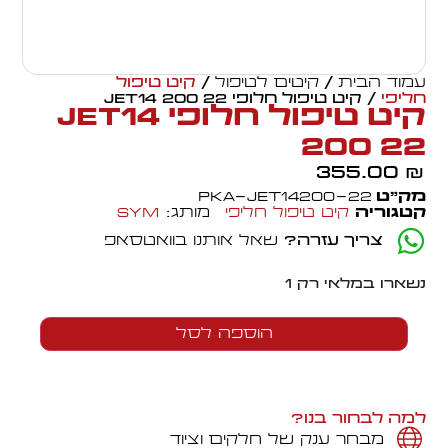
עמוד הבית
/
קיטים לטיפול
/
קיט טיפול
חליפי
/ קיט טיפול חלופי JET14 200 22
קיט טיפול חלופי JET14
200 22
355.00
₪
מק״ט
PKA-JET14200-22
קטגוריה
קיט טיפול חליפי
מותג:
SYM
צריך עזרה?
שאל אותנו בוואטסאפ
נשארו במלאי רק 1
הוספה לסל
למה לבחור בנו?
מבחר ענק של חלקים וציוד