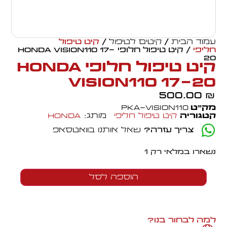
עמוד הבית
/
קיטים לטיפול
/
קיט טיפול
חליפי
/ קיט טיפול חלופי HONDA VISION110 17-
20
קיט טיפול חלופי HONDA
VISION110 17-20
500.00
₪
מק״ט
PKA-VISION110
קטגוריה
קיט טיפול חליפי
מותג:
Honda
צריך עזרה?
שאל אותנו בוואטסאפ
נשארו במלאי רק 1
הוספה לסל
למה לבחור בנו?