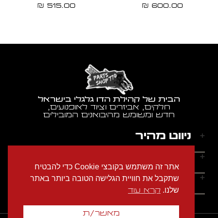
515.00
600.00
₪
₪
הבית של קהילת הדו גלגלי בישראל
חלקים, אביזרים וציוד לאופנועים,
חדש ומשומש מהיבואנים המובילים
ניווט מהיר
דף הבית
שעות הפעילות
אתר זה משתמש בקובצי Cookie כדי להבטיח
אודותינו
ראשון - חמישי: 9:00-18:00
יצירת קשר
שתקבל את חוויית הגלישה הטובה ביותר באתר
הצהרת נגישות
שישי: 9:00-14:00
שלנו.
קרא עוד
מדיניות הפרטיות
טלפון: 054-2274686
שבת: סגור
תקנון האתר
אימייל: garage770sh@gmail.com
מאשר/ת
צור קשר