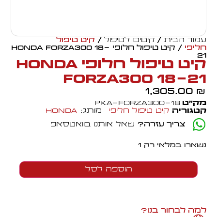
עמוד הבית
/
קיטים לטיפול
/
קיט טיפול
חליפי
/ קיט טיפול חלופי HONDA FORZA300 18-
21
קיט טיפול חלופי HONDA
FORZA300 18-21
1,305.00
₪
מק״ט
PKA-FORZA300-18
קטגוריה
קיט טיפול חליפי
מותג:
Honda
צריך עזרה?
שאל אותנו בוואטסאפ
נשארו במלאי רק 1
הוספה לסל
למה לבחור בנו?