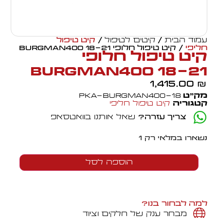
עמוד הבית
/
קיטים לטיפול
/
קיט טיפול
חליפי
/ קיט טיפול חלופי BURGMAN400 18-21
קיט טיפול חלופי
BURGMAN400 18-21
1,415.00
₪
מק״ט
PKA-BURGMAN400-18
קטגוריה
קיט טיפול חליפי
צריך עזרה?
שאל אותנו בוואטסאפ
נשארו במלאי רק 1
הוספה לסל
למה לבחור בנו?
מבחר ענק של חלקים וציוד