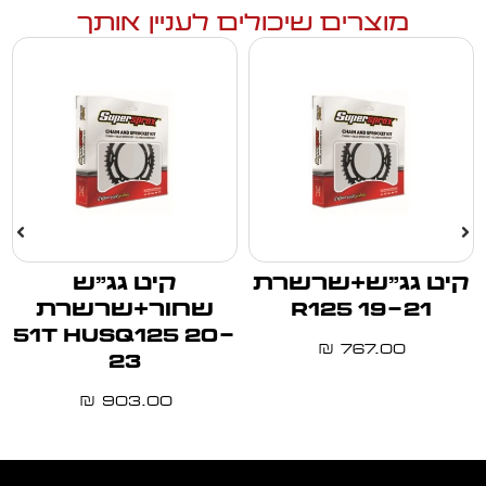
מוצרים שיכולים לעניין אותך
קיט גג"ש+שרשרת
קיט גג"ש
R125 19-21
שחור+שרשרת
51T HUSQ125 20-
767.00
₪
23
903.00
₪