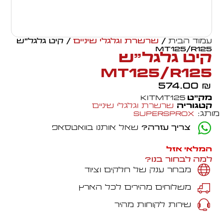
עמוד הבית
/
שרשרת וגלגלי שיניים
/ קיט גלגל"ש
MT125/R125
קיט גלגל"ש
MT125/R125
574.00
₪
מק״ט
KITMT125
קטגוריה
שרשרת וגלגלי שיניים
מותג:
Supersprox
צריך עזרה?
שאל אותנו בוואטסאפ
המלאי אזל
למה לבחור בנו?
מבחר ענק של חלקים וציוד
משלוחים מהירים לכל הארץ
שירות לקוחות מהיר