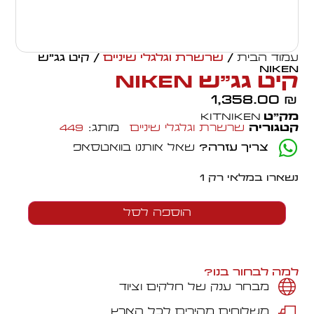
עמוד הבית
/
שרשרת וגלגלי שיניים
/ קיט גג"ש
NIKEN
קיט גג"ש NIKEN
1,358.00
₪
מק״ט
KITNIKEN
קטגוריה
שרשרת וגלגלי שיניים
מותג:
449
צריך עזרה?
שאל אותנו בוואטסאפ
נשארו במלאי רק 1
הוספה לסל
למה לבחור בנו?
מבחר ענק של חלקים וציוד
משלוחים מהירים לכל הארץ