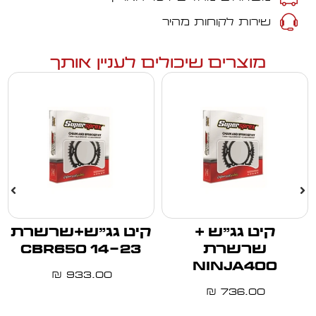
שירות לקוחות מהיר
מוצרים שיכולים לעניין אותך
קיט גג"ש +
קיט גג"ש+שרשרת
שרשרת
14-23 CBR650
NINJA400
933.00
₪
736.00
₪