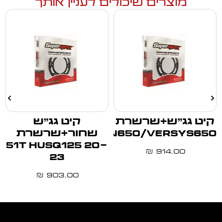
מוצרים שיכולים לעניין אותך
קיט גג"ש+שרשרת
קיט גג"ש
Z650/VULCAN650/VERSYS650
שחור+שרשרת
51T HUSQ125 20-
914.00
₪
23
903.00
₪