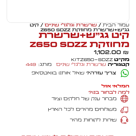
עמוד הבית
/
שרשרת וגלגלי שיניים
/ קיט
גג"ש+שרשרת מחוזקת Z650 SDZZ
קיט גג"ש+שרשרת
מחוזקת Z650 SDZZ
1,102.00
₪
מק״ט
KITZ650-SDZZ
קטגוריה
שרשרת וגלגלי שיניים
מותג:
449
צריך עזרה?
שאל אותנו בוואטסאפ
המלאי אזל
למה לבחור בנו?
מבחר ענק של חלקים וציוד
משלוחים מהירים לכל הארץ
שירות לקוחות מהיר